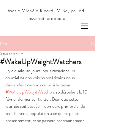
Marie-Michèle Ricard, M.Sc, ps. éd.
psychothérapeute
Post
3 min de lecture
#WakeUpWeightWatchers
Il y a quelques jours, nous recevions un 
courriel de nos voisins américains nous 
demandant de nous rallier à la cause 
#WakeUpWeightWatchers
 se déroulant le 10 
février dernier sur twitter. Bien que cette 
journée soit passée, il demeure primordial de 
sensibiliser la population à ce qui se passe 
présentement, et se passera prochainement.