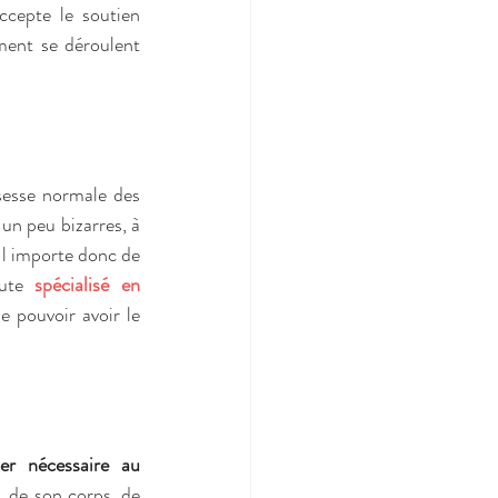
cepte le soutien 
ment se déroulent 
esse normale des 
n peu bizarres, à 
Il importe donc de 
ute 
spécialisé en 
pouvoir avoir le 
er nécessaire au 
 de son corps, de 