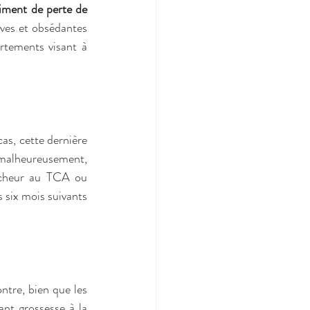
timent de perte de 
ives et obsédantes 
rtements visant à 
s, cette dernière 
malheureusement, 
encheur au TCA ou 
 six mois suivants 
ntre, bien que les 
nt grossesse à la 