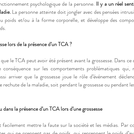
onctionnement psychologique de la personne. 
Il y a un réel sen
adie.
 La personne atteinte doit jongler avec des pensées intrus
, au poids et/ou à la forme corporelle, et développe des compo
ds. 
esse lors de la présence d’un TCA ? 
ue le TCA peut avoir été présent avant la grossesse. Dans ce ca
e conséquence sur les comportements problématiques qui, 
aussi arriver que la grossesse joue le rôle d’événement décl
e rechute de la maladie, soit pendant la grossesse ou pendant les
eu dans la présence d’un TCA lors d’une grossesse 
 facilement mettre la faute sur la société et les médias. Par co
es qui ne prennent pas de poids, qui reprennent le poids d’ava