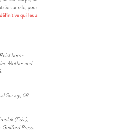
rée sur elle, pour 
éfinitive qui les a 
… Reichborn-
ian Mother and 
. 
al Survey, 68 
Smolak (Eds.), 
Guilford Press. 