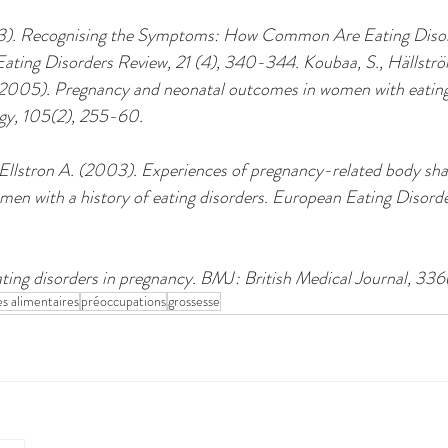
2013). Recognising the Symptoms: How Common Are Eating Disor
ting Disorders Review, 21 (4), 340-344. Koubaa, S., Hällström
(2005). Pregnancy and neonatal outcomes in women with eating 
gy, 105(2), 255-60. 
llstron A. (2003). Experiences of pregnancy-related body sha
men with a history of eating disorders. European Eating Disorder
ting disorders in pregnancy. BMJ : British Medical Journal, 3
es alimentaires
préoccupations
grossesse