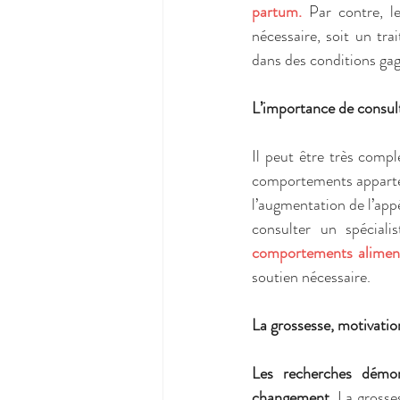
partum.
Par contre, l
nécessaire, soit un tr
dans des conditions gag
L’importance de consult
Il peut être très comp
comportements apparten
l’augmentation de l’appé
consulter un spécial
comportements aliment
soutien nécessaire. 
La grossesse, motivati
Les recherches démont
changement.
 La grosse