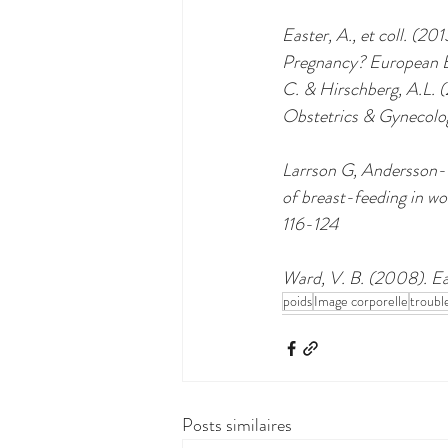
Easter, A., et coll. (
Pregnancy? European Ea
C. & Hirschberg, A.L. 
Obstetrics & Gynecolo
Larrson G, Andersson-E
of breast-feeding in wo
116-124 
Ward, V. B. (2008). Ea
poids
Image corporelle
troubl
Posts similaires