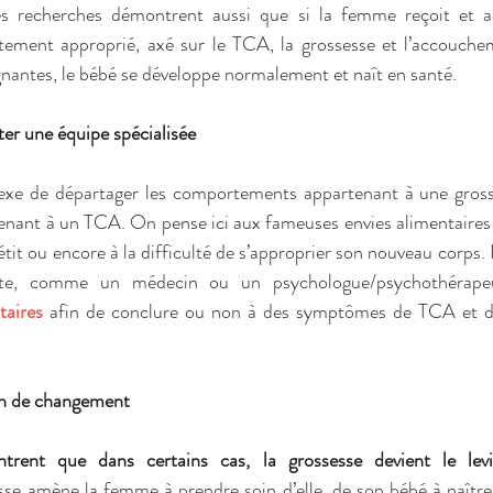
es recherches démontrent aussi que si la femme reçoit et ac
aitement approprié, axé sur le TCA, la grossesse et l’accouche
nantes, le bébé se développe normalement et naît en santé. 
er une équipe spécialisée 
lexe de départager les comportements appartenant à une gross
ant à un TCA. On pense ici aux fameuses envies alimentaires u
tit ou encore à la difficulté de s’approprier son nouveau corps. 
iste, comme un médecin ou un psychologue/psychothérape
aires
 afin de conclure ou non à des symptômes de TCA et de 
on de changement 
rent que dans certains cas, la grossesse devient le levi
sse amène la femme à prendre soin d’elle, de son bébé à naître,