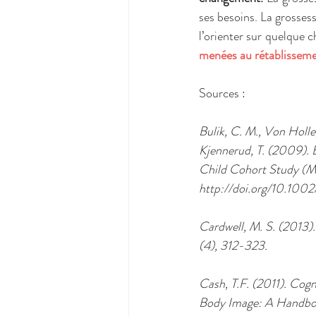
ses besoins. La grossess
l’orienter sur quelque c
menées au rétablisseme
Sources : 
Bulik, C. M., Von Holle
Kjennerud, T. (2009).
Child Cohort Study (MoB
http://doi.org/10.1002
Cardwell, M. S. (2013)
(4), 312-323. 
Cash, T.F. (2011). Cogn
Body Image: A Handbook