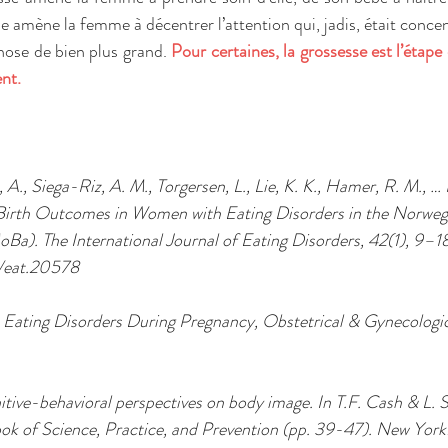
e amène la femme à décentrer l’attention qui, jadis, était concent
hose de bien plus grand. 
Pour certaines, la grossesse est l’étape d
nt. 
, A., Siega-Riz, A. M., Torgersen, L., Lie, K. K., Hamer, R. M., 
 Birth Outcomes in Women with Eating Disorders in the Norweg
a). The International Journal of Eating Disorders, 42(1), 9–18
/eat.20578 
. Eating Disorders During Pregnancy, Obstetrical & Gynecologic
itive-behavioral perspectives on body image. In T.F. Cash & L. 
 of Science, Practice, and Prevention (pp. 39-47). New York: 