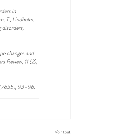
ders in 
, T., Lindholm, 
disorders, 
pe changes and 
s Review, 11 (2), 
36(7635), 93–96.
Voir tout