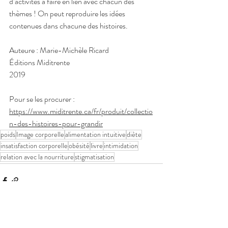
d’activités à faire en lien avec chacun des 
thèmes ! On peut reproduire les idées 
contenues dans chacune des histoires. 
Auteure : Marie-Michèle Ricard
Éditions Miditrente
2019
Pour se les procurer : 
https://www.miditrente.ca/fr/produit/collectio
n-des-histoires-pour-grandir
poids
Image corporelle
alimentation intuitive
diète
insatisfaction corporelle
obésité
livre
intimidation
relation avec la nourriture
stigmatisation
Posts similaires
Voir tout