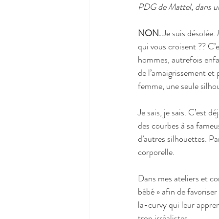
PDG de Mattel, dans u
NON.
 Je suis désolée.
qui vous croisent ?? C’e
hommes, autrefois enfant
de l’amaigrissement et p
femme, une seule silho
Je sais, je sais. C’est
des courbes à sa fameus
d’autres silhouettes. Pa
corporelle.
Dans mes ateliers et co
bébé » afin de favorise
la-curvy qui leur appre
trop irréalistes.