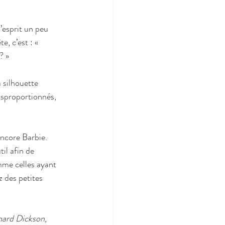
l’esprit un peu 
, c’est : « 
? »
a silhouette 
disproportionnés, 
encore Barbie. 
il afin de 
mme celles ayant 
 des petites 
chard Dickson, 