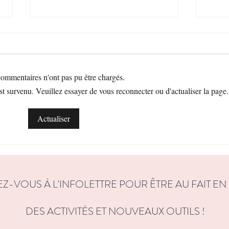
ommentaires n'ont pas pu être chargés.
t survenu. Veuillez essayer de vous reconnecter ou d'actualiser la page.
Pour que mon corps soit, 50
Préoc
Actualiser
activités pour développer une
norma
relation plus positive avec son
dysmo
corps
EZ-VOUS À L'INFOLETTRE POUR ÊTRE AU FAIT EN
DES ACTIVITÉS ET NOUVEAUX OUTILS !