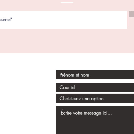
I
ormulaire