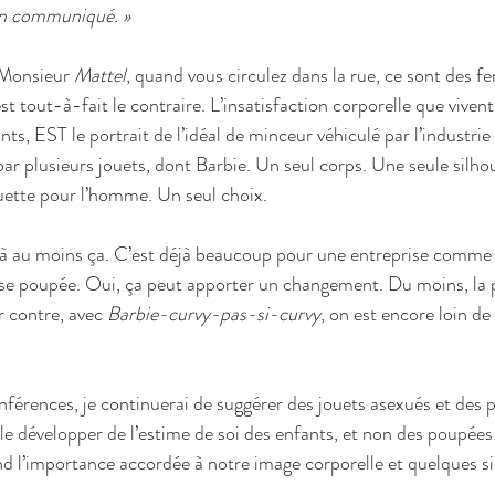
n communiqué. »
 Monsieur 
Mattel
, quand vous circulez dans la rue, ce sont des 
st tout-à-fait le contraire. L’insatisfaction corporelle que vive
s, EST le portrait de l’idéal de minceur véhiculé par l’industrie 
ar plusieurs jouets, dont Barbie. Un seul corps. Une seule silhou
uette pour l’homme. Un seul choix.
 déjà au moins ça. C’est déjà beaucoup pour une entreprise comme 
e poupée. Oui, ça peut apporter un changement. Du moins, la po
r contre, avec 
Barbie-curvy-pas-si-curvy
, on est encore loin de 
nférences, je continuerai de suggérer des jouets asexués et des p
r le développer de l’estime de soi des enfants, et non des poup
nd l’importance accordée à notre image corporelle et quelques s