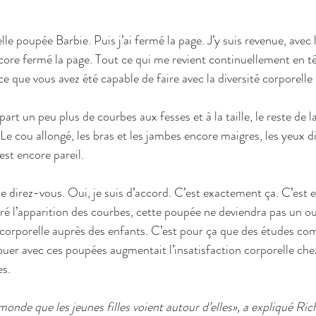
elle poupée Barbie. Puis j’ai fermé la page. J’y suis revenue, avec 
ncore fermé la page. Tout ce qui me revient continuellement en tête
e que vous avez été capable de faire avec la diversité corporelle 
art un peu plus de courbes aux fesses et à la taille, le reste de l
 Le cou allongé, les bras et les jambes encore maigres, les yeux 
est encore pareil.
me direz-vous. Oui, je suis d’accord. C’est exactement ça. C’est 
ré l’apparition des courbes, cette poupée ne deviendra pas un out
 corporelle auprès des enfants. C’est pour ça que des études co
uer avec ces poupées augmentait l’insatisfaction corporelle chez
es.
 monde que les jeunes filles voient autour d’elles», a expliqué Ri