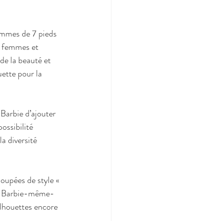
femmes de 7 pieds 
nt femmes et 
de la beauté et 
ette pour la 
Barbie d’ajouter 
ssibilité 
la diversité 
oupées de style « 
ées Barbie-même-
ilhouettes encore 