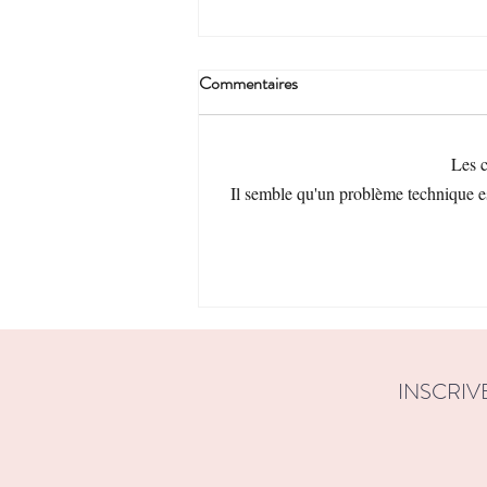
Commentaires
Les c
Il semble qu'un problème technique es
Le corps pris en otage, agir quand
un trouble des conduites
alimentaires s'empare de votre
enfant
INSCRIV