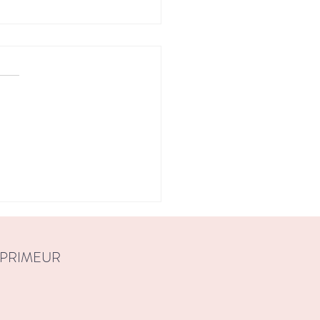
cupations corporelles «
les » ou obsession d’une
rphobie corporelle
 PRIMEUR