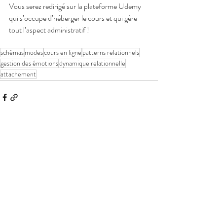
Vous serez redirigé sur la plateforme Udemy 
qui s’occupe d’héberger le cours et qui gère 
tout l’aspect administratif ! 
schémas
modes
cours en ligne
patterns relationnels
gestion des émotions
dynamique relationnelle
attachement
Posts similaires
Voir tout